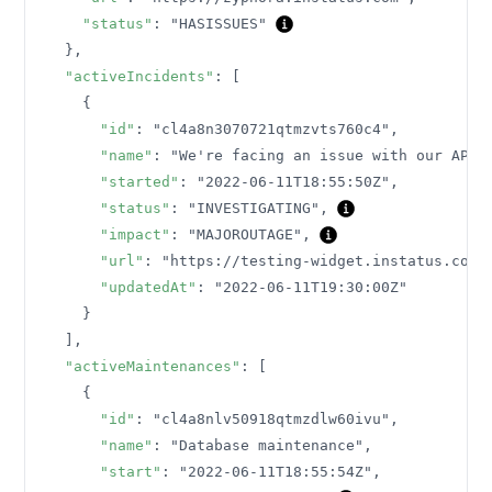
"status"
:
"HASISSUES"
}
,
"activeIncidents"
:
[
{
"id"
:
"cl4a8n3070721qtmzvts760c4"
,
"name"
:
"We're facing an issue with our API"
"started"
:
"2022-06-11T18:55:50Z"
,
"status"
:
"INVESTIGATING"
,
"impact"
:
"MAJOROUTAGE"
,
"url"
:
"https://testing-widget.instatus.com/
"updatedAt"
:
"2022-06-11T19:30:00Z"
}
]
,
"activeMaintenances"
:
[
{
"id"
:
"cl4a8nlv50918qtmzdlw60ivu"
,
"name"
:
"Database maintenance"
,
"start"
:
"2022-06-11T18:55:54Z"
,