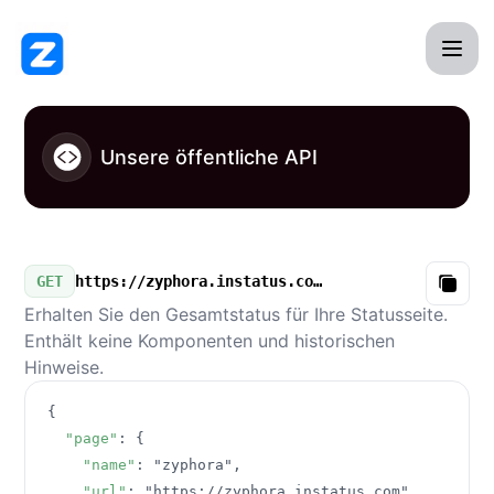
zyphora - Unsere öffentliche API
Unsere öffentliche API
GET
https://zyphora.instatus.com/v3/summary.json
Copy
Erhalten Sie den Gesamtstatus für Ihre Statusseite.
Enthält keine Komponenten und historischen
Hinweise.
{
"page"
:
{
"name"
:
"zyphora"
,
"url"
:
"https://zyphora.instatus.com"
,