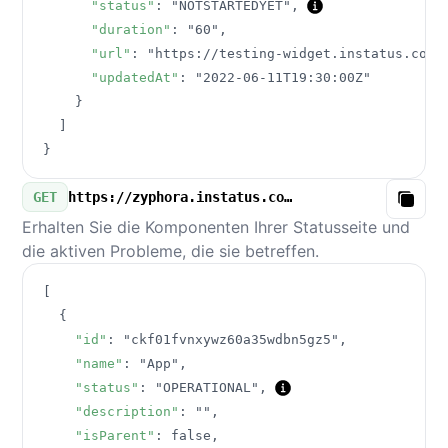
"status"
:
"NOTSTARTEDYET"
,
"duration"
:
"60"
,
"url"
:
"https://testing-widget.instatus.com/
"updatedAt"
:
"2022-06-11T19:30:00Z"
}
]
}
GET
https://zyphora.instatus.com/v3/components.json
Copy
Erhalten Sie die Komponenten Ihrer Statusseite und
die aktiven Probleme, die sie betreffen.
[
{
"id"
:
"ckf01fvnxywz60a35wdbn5gz5"
,
"name"
:
"App"
,
"status"
:
"OPERATIONAL"
,
"description"
:
""
,
"isParent"
:
false
,